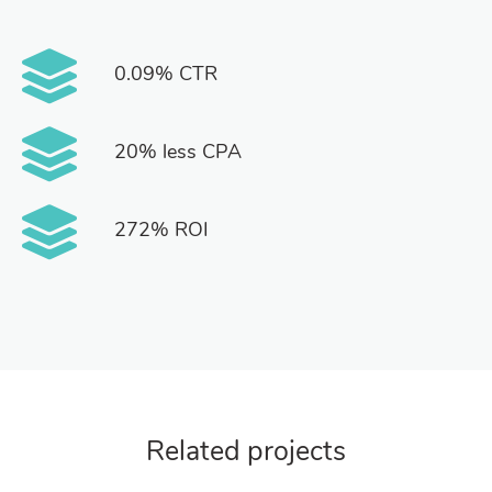
0.09% CTR
20% less CPA
272% ROI
Related projects