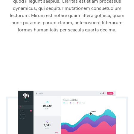
quod ii legunt saepius. Claritas est etiam processus
dynamicus, qui sequitur mutationem consuetudium
lectorum. Mirum est notare quam littera gothica, quam
nunc putamus parum claram, anteposuerit litterarum
formas humanitatis per seacula quarta decima.