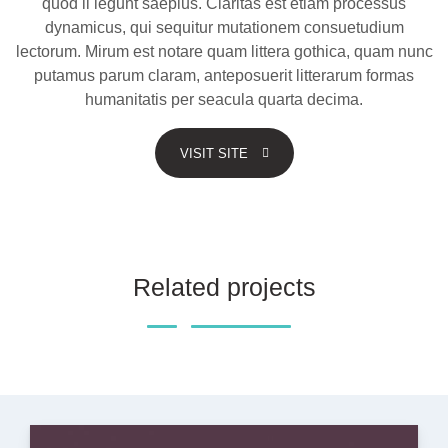
quod ii legunt saepius. Claritas est etiam processus
dynamicus, qui sequitur mutationem consuetudium
lectorum. Mirum est notare quam littera gothica, quam nunc
putamus parum claram, anteposuerit litterarum formas
humanitatis per seacula quarta decima.
VISIT SITE
Related projects