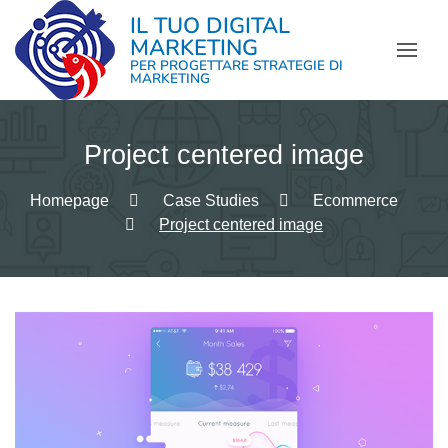
Skip
IL TUO DIGITAL
to
MARKETING
content
PER PROGETTARE STRATEGIE DI
MARKETING
Project centered image
Homepage
Case Studies
Ecommerce
Project centered image