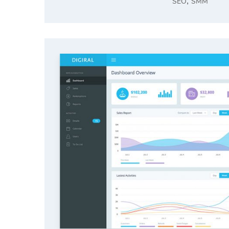
,
SEO
SMM