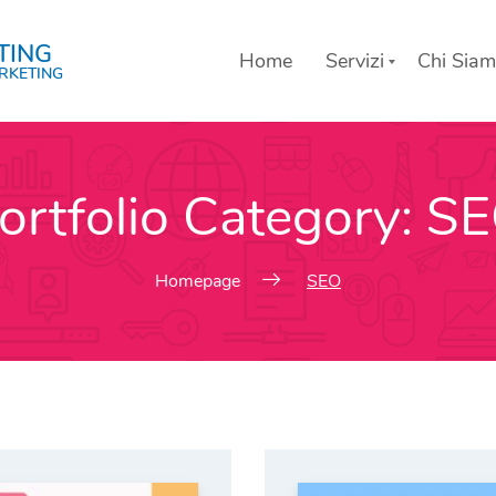
TING
Home
Servizi
Chi Sia
RKETING
Lista dei servizi
ortfolio Category:
S
Homepage
SEO