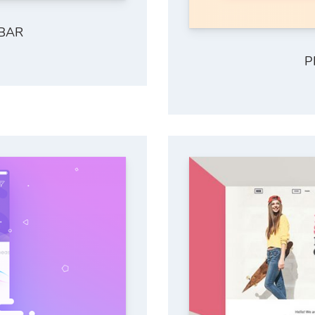
EBAR
P