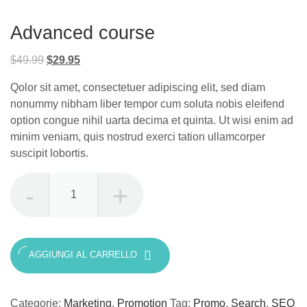
Advanced course
Il
Il
$
49.99
$
29.95
prezzo
prezzo
Qolor sit amet, consectetuer adipiscing elit, sed diam
originale
attuale
nonummy nibham liber tempor cum soluta nobis eleifend
era:
è:
option congue nihil uarta decima et quinta. Ut wisi enim ad
$49.99.
$29.95.
minim veniam, quis nostrud exerci tation ullamcorper
suscipit lobortis.
Advanced
course
quantità
AGGIUNGI AL CARRELLO
Categorie:
Marketing
,
Promotion
Tag:
Promo
,
Search
,
SEO