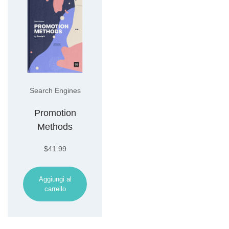
Search Engines
Promotion
Methods
$
41.99
Aggiungi al
carrello